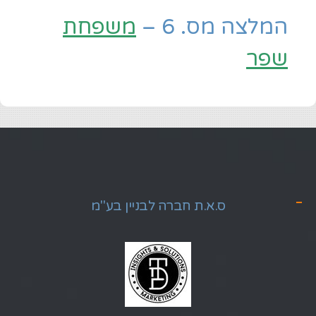
המלצה מס. 6 –
משפחת
שפר
ס.א.ת חברה לבניין בע"מ