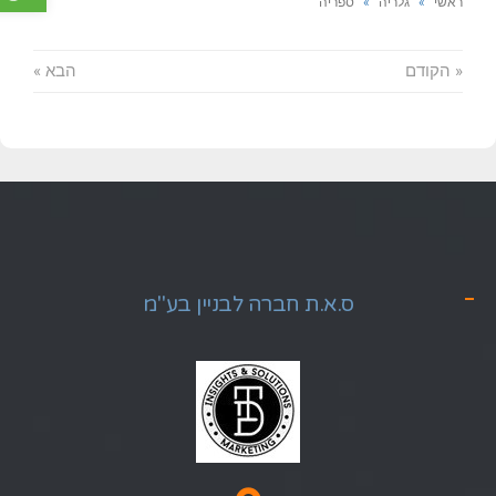
ראשי
»
גלריה
»
ספריה
« הקודם
הבא »
ס.א.ת חברה לבניין בע"מ