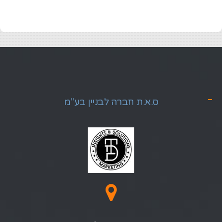
ס.א.ת חברה לבניין בע"מ