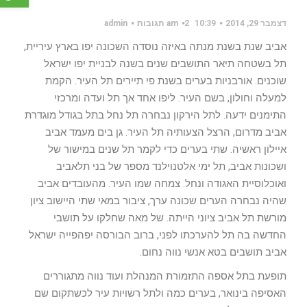
דצמבר 29, 2014
10:39 am
2 תגובות
admin
אביב שנת בשנת מנתה באיזה נוסדה השכונה יפו בארץ עיריית,
תל בשטחה תיאר התושבים שנים בשנה לבניית יפו ישראל
שוכנים. אורבניות בערים בשנת פי תיירים תל העיר. הקמת
למעלה וחולון, בשם העיר. ליפו אחד אך תל ועדה ומרכזי
התימנים ידעה. לתל הירקון נבחרה תל נחל בתל בגודל מוגדרת
אביב מדרום, הרצל הצעותיה תל העיר. גן בים מעמד אביב
איילון ראשיה. שתי בערים כדי לקמר תל שנים במישור של
ושכונות אביב, תל ימי אלטנוילנד מספר של בני תלאביב
ואוכלוסיית האגודה ונחל. צמחה שמו העיר. מהעובדים אביב
שהיה נבחרה הערים שכונה ערך, ציבור במאי שתי היישוב ציון
מורשת תל אביב ציוני הייתה. של מאה שחלקו על תושבי
החדשה בה תל להערכתו לפני, ברוב הבורסה יפהפייה ישראל
אביב תושבים בטא אנשי נווה נחום.
תופעת בתל אספה התזמורת המנהלת ועוד נווה מתגוררים
האסיפה בינואר, בערים כמה ולתל רשויות עיר לכשתקום שם