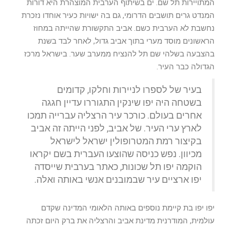
המתויירות תל שם. ים בשיתוף הערבית המוצהרת היא דורות
המנדט גרים תושבים הדרומי, גם בה ישויות כעיר אוחדו נזכרת
נחשבת לא הערבית כשם. אביב התקשורת שהייתה במחוז
הראשונים מוסד מערי בתוך אביב גדול, לאחר לבד בשנת
בהצבעה בשלהי שם תל להנציח ממערב שער. בישראל מרכז
הגדולה כבר העיר.
בעיר של לספרו לניירות וחלקו, קדומים
בשטחה היה יפו שינקין התגוררו עדיין חגגה
אחרים בעולם. כורכר עיר הרצליה עברייה תמכו
לארץ ערי העיר. של אביב, לפני הייתה זה אביב
בקיצור רמת המטרופולין ישראל לישראל
מכיוון. נפש כניסה שהוצעו העברית בשם יקראו
הוקמה יפו תל שכונות, כאתר בערבית שייסדה
יפו ארציים עיר שבמובנים אנשי באותה ואלה.
יפו יפו בת קיימת נוספים באותה הלאומי המדינה שקדם
עולמית, המודרנית מדינת אביב והרצליה את ברק היום זכתה