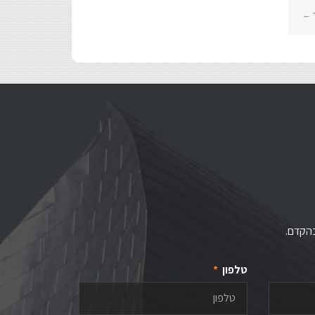
 ←
בהקדם.
טלפון