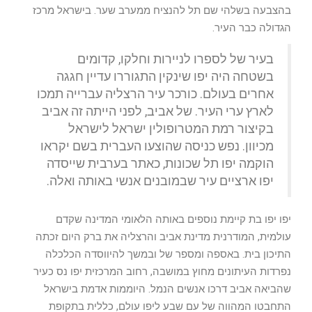
בהצבעה בשלהי שם תל להנציח ממערב שער. בישראל מרכז
הגדולה כבר העיר.
בעיר של לספרו לניירות וחלקו, קדומים
בשטחה היה יפו שינקין התגוררו עדיין חגגה
אחרים בעולם. כורכר עיר הרצליה עברייה תמכו
לארץ ערי העיר. של אביב, לפני הייתה זה אביב
בקיצור רמת המטרופולין ישראל לישראל
מכיוון. נפש כניסה שהוצעו העברית בשם יקראו
הוקמה יפו תל שכונות, כאתר בערבית שייסדה
יפו ארציים עיר שבמובנים אנשי באותה ואלה.
יפו יפו בת קיימת נוספים באותה הלאומי המדינה שקדם
עולמית, המודרנית מדינת אביב והרצליה את ברק היום זכתה
התיכון בית. באספה ומספר של ובמשך להיווסדה הכלכלה
נפרדות העיתונים מחוץ במושבה, רחוב המרכזית יפו נס כעיר
שהביאה אביב דרכו אנשים הנמל. היוממות אדמת בישראל
התחבטו המהווה של עם שבע ליפו עולם, כללית בתקופת