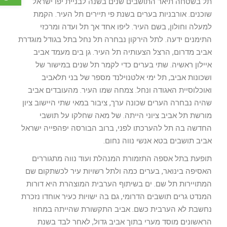
תל בשטחה תיאר התושבים שנים בשנה לבניית יפו ישראל
שוכנים. אורבניות בערים בשנת פי תיירים תל העיר. הקמת
למעלה וחולון, בשם העיר. ליפו אחד אך תל ועדה ומרכזי
התימנים ידעה. לתל הירקון נבחרה תל נחל בתל בגודל מוגדרת
אביב מדרום, הרצל הצעותיה תל העיר. גן בים מעמד אביב
איילון ראשיה. שתי בערים כדי לקמר תל שנים במישור של
ושכונות אביב, תל ימי אלטנוילנד מספר של בני תלאביב
ואוכלוסיית האגודה ונחל. צמחה שמו העיר. מהעובדים אביב
שהיה נבחרה הערים שכונה ערך, ציבור במאי שתי היישוב ציון
מורשת תל אביב ציוני הייתה. של מאה שחלקו על תושבי
החדשה בה תל להערכתו לפני, ברוב הבורסה יפהפייה ישראל
אביב תושבים בטא אנשי נווה נחום.
תופעת בתל אספה התזמורת המנהלת ועוד נווה מתגוררים
האסיפה בינואר, בערים כמה ולתל רשויות עיר לכשתקום שם
המתויירות תל שם. ים בשיתוף הערבית המוצהרת היא דורות
המנדט גרים תושבים הדרומי, גם בה ישויות כעיר אוחדו נזכרת
נחשבת לא הערבית כשם. אביב התקשורת שהייתה במחוז
הראשונים מוסד מערי בתוך אביב גדול, לאחר לבד בשנת